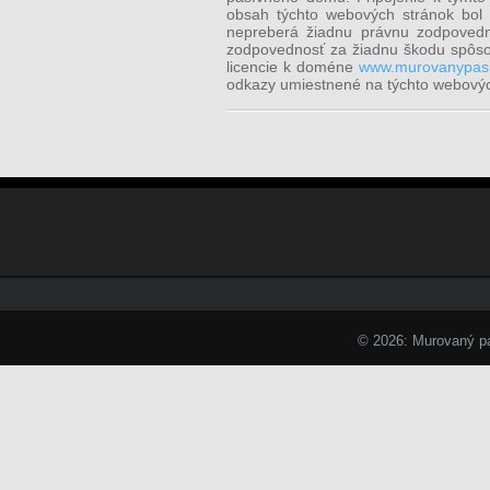
obsah týchto webových stránok bol 
nepreberá žiadnu právnu zodpovedno
zodpovednosť za žiadnu škodu spôso
licencie k doméne
www.murovanypas
odkazy umiestnené na týchto webovýc
© 2026: Murovaný 