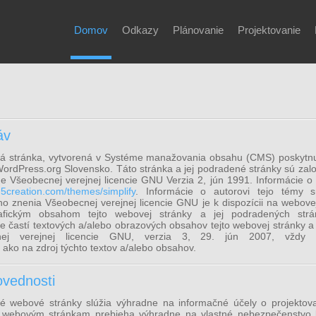
Domov
Odkazy
Plánovanie
Projektovanie
áv
 stránka, vytvorená v Systéme manažovania obsahu (CMS) poskytnu
WordPress.org Slovensko. Táto stránka a jej podradené stránky sú zal
e Všeobecnej verejnej licencie GNU Verzia 2, jún 1991. Informácie o 
/d5creation.com/themes/simplify
. Informácie o autorovi tejo témy s
ho znenia Všeobecnej verejnej licencie GNU je k dispozícii na webove
fickým obsahom tejto webovej stránky a jej podradených strá
tie častí textových a/alebo obrazových obsahov tejto webovej stránky 
nej verejnej licencie GNU, verzia 3, 29. jún 2007, vžd
ako na zdroj týchto textov a/alebo obsahov.
vednosti
é webové stránky slúžia výhradne na informačné účely o projektov
o webovým stránkam prebieha výhradne na vlastné nebezpečenstvo k