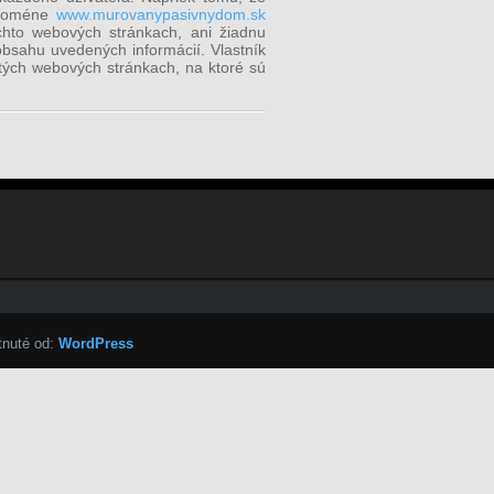
k doméne
www.murovanypasivnydom.sk
chto webových stránkach, ani žiadnu
sahu uvedených informácií. Vlastník
ch webových stránkach, na ktoré sú
tnuté od:
WordPress