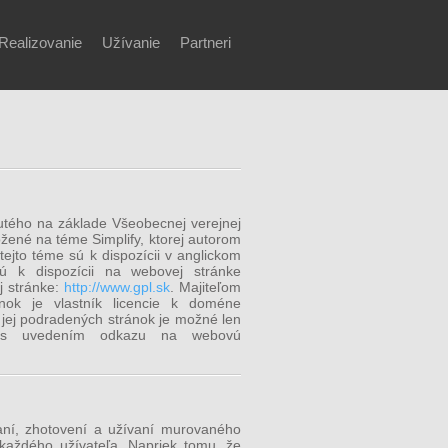
Realizovanie
Užívanie
Partneri
tého na základe Všeobecnej verejnej
ožené na téme Simplify, ktorej autorom
tejto téme sú k dispozícii v anglickom
ú k dispozícii na webovej stránke
j stránke:
http://www.gpl.sk
. Majiteľom
nok je vlastník licencie k doméne
a jej podradených stránok je možné len
y s uvedením odkazu na webovú
aní, zhotovení a užívaní murovaného
aždého užívateľa. Napriek tomu, že