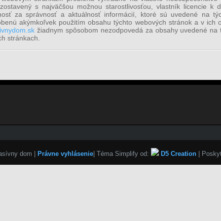
zostavený s najväčšou možnou starostlivosťou, vlastník licencie 
sť za správnosť a aktuálnosť informácií, ktoré sú uvedené na tý
benú akýmkoľvek použitím obsahu týchto webových stránok a v ich ob
ivnydom.sk
žiadnym spôsobom nezodpovedá za obsahy uvedené na tý
h stránkach.
pasívny dom
|
Právne vyhlásenie
| Téma Simplify od:
D5 Creation
| Posky