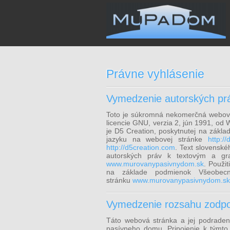
Právne vyhlásenie
Vymedzenie autorských pr
Toto je súkromná nekomerčná webová
licencie GNU, verzia 2, jún 1991, od 
je D5 Creation, poskytnutej na základ
jazyku na webovej stránke
http:/
http://d5creation.com
. Text slovenské
autorských práv k textovým a gra
www.murovanypasivnydom.sk
. Použi
na základe podmienok Všeobec
stránku
www.murovanypasivnydom.sk
Vymedzenie rozsahu zodpo
Táto webová stránka a jej podraden
pasívneho domu. Pripojenie k týmt